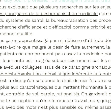
». 
Guy Jobin, professeur de théologie morale et d’ét
ous expliquait que plusieurs recherches sur les enje
es principales de la déshumanisation médicale
 comm
u système de santé, la bureaucratisation des proce
echerche d’efficience et d’efficacité comme priorité e
rsonnel qualifié. 
us ça un 
apprentissage par mimétisme d’attitude d
’est-à-dire que malgré le désir de faire autrement, la
s patients ne comprennent pas assez la médecine pou
r leur santé est intégrée subconsciemment par les s
vec les collègues issus de ce paradigme archaïque
e déshumanisation animalistique inhérente au cont
’est-à-dire qu’on se donne le droit de nier à l’autre se
plus aux caractéristiques qui mettent l’humanité à p
t, contrôle de soi, parole, rationalité). On garderait
ette perception qu’une femme en travail, nue, qui g
 avec des mots n’est plus sensible ou même assez 