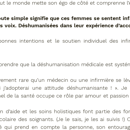
ut le monde mette son égo de côté et comprenne l’e
ute simple signifie que ces femmes se sentent infa
ns voix. Déshumanisées dans leur expérience d’ac
onnes intentions et le soutien individuel des infi
mprendre que la déshumanisation médicale est systé
ivement rare qu’un médecin ou une infirmière se lèv
ui j’adopterai une attitude déshumanisante ! ». Je
el de la santé occupe ce rôle par amour et passion
tion d’aide et les soins holistiques font partie des f
laire des soignants. (Je le sais, je les ai suivis !) C
té qui prend en compte la personne, son entourag