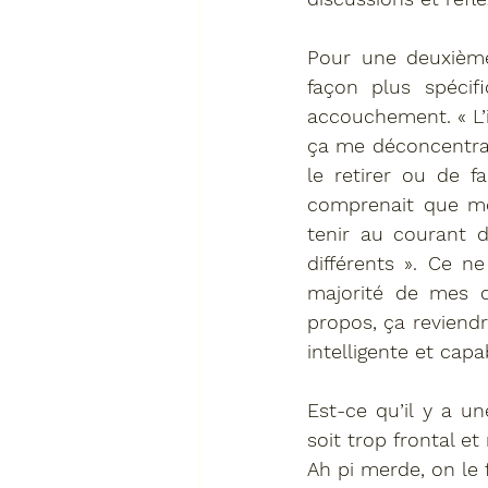
Pour une deuxième
façon plus spécif
accouchement. « L’i
ça me déconcentrai
le retirer ou de f
comprenait que mon
tenir au courant 
différents ». Ce n
majorité de mes c
propos, ça reviendr
intelligente et cap
Est-ce qu’il y a u
soit trop frontal et
Ah pi merde, on le f