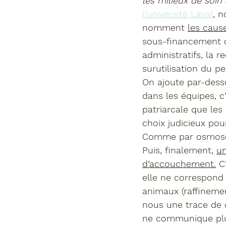
les milieux de soin
 
l’université Laval
, n
nomment 
les caus
sous-financement d
administratifs, la r
surutilisation du pe
On ajoute par-dess
dans les équipes, c
patriarcale que le
choix judicieux pou
Comme par osmose a
Puis, finalement, 
un
d’accouchement.
 C
elle ne correspond 
animaux (raffinemen
nous une trace de c
ne communique plus