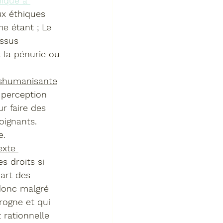
hique à 
ux éthiques 
e étant ; Le 
ssus 
t la pénurie ou 
éshumanisante
 perception 
r faire des 
oignants. 
. 
exte 
s droits si 
art des 
 donc malgré 
rogne et qui 
rationnelle 