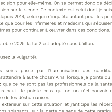
écision pour elle-même. On se permet donc de décid
ision sur la sienne. Ce contexte est celui dont je sui
depuis 2019, celui qui m’inquiète autant pour les pe
 que pour les infirmières et médecins qui s’épuisent
êmes pour continuer à œuvrer dans ces conditions.
tobre 2025, la loi 2 est adopté sous bâillon.
usez la vulgarité).
s soins passe par l’humanisation des condition
ttendre à autre chose? Ainsi lorsque je pointe du doi
 que ce ne sont pas les professionnels de la santé 
s haut. Je pointe ceux qui on un réel pouvoir d
de de les déshumaniser.
extérieur sur cette situation et j’anticipe les réperc
os soignants, sur la perte de sens de cette pratiq