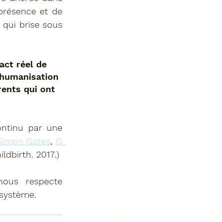
présence et de 
qui brise sous 
act réel de 
humanisation 
ents qui ont 
ntinu par une 
Simon Gates
, 
G 
dbirth. 2017.)
ous respecte 
 système.