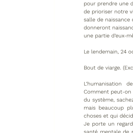
pour prendre une d
de prioriser notre v
salle de naissance 
donneront naissance
une partie d’eux-m
Le lendemain, 24 oc
Bout de viarge. (Exc
L’humanisation de
Comment peut-on s’a
du système, sachez
mais beaucoup plu
choses et qui déci
Je porte un regard 
santé mentale de n