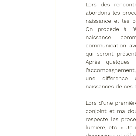
Lors des rencontr
abordons les proce
naissance et les op
On procède à l’é
naissance com
communication ave
qui seront présent
Après quelques 
l’accompagnement,
une différence 
naissances de ces d
Lors d’une première
conjoint et ma dou
respecte les proce
lumière, etc. » Un
discussions et réfle