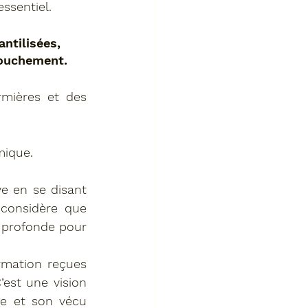
ssentiel.
ntilisées, 
couchement.
rmières et des 
mique.
e en se disant 
 considère que 
 profonde pour 
ormation reçues 
’est une vision 
e et son vécu 