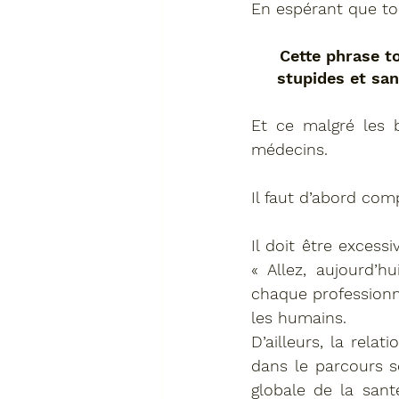
En espérant que to
Cette phrase to
stupides et sa
Et ce malgré les b
médecins.
Il faut d’abord co
Il doit être excess
« Allez, aujourd’h
chaque professionn
les humains.
D’ailleurs, la rela
dans le parcours sco
globale de la san